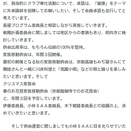
が、具体的にクラブ奉仕活動について、卓話は、「健康」をテーマ
に外来講師を招聘してお願いしたい、そして会員卓話も並行してと
考えています。
長屋プログラム委員長と相談しながら実施していきます。
戦略計画委員会に関しましては地区からの要請もあり、前向きに検
討していきます。
例会出席率は、もちろん伝統の100％を堅持。
家族移動例会は、年間３回開催。
最初の開催となる秋の家族移動例会は、京都高雄もみぢ屋さんにて
舞妓さんと一緒に川床料理と「祇園小唄」などの唄と踊りを楽しみ
たいと思います。そして
クリスマス家族会
春のお花見家族移動例会（京都醍醐寺でのお花見会）
と、年間３回を予定しています。
伊藤委員長、小林ＳＡＡ委員長、木下親睦委員長との協議の上、決
めていきたいと思います。
そして例会運営に関しましても小林ＳＡＡに目を光らせていた