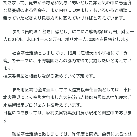
だきまして、従来からある和気あいあいとした雰囲気の中にも適度
な緊張感のある例会を、また内容につきましてもいろいろと相談に
乗っていただきより良き方向に変えていければと考えています。
また会員純増１名を目標とし、にこにこ箱総額150万円、財団一
人130ドル、米山は一人３万円、ポリオ一人5000円を目標とします。
社会奉仕活動としましては、12月に江坂大池小学校にて「食
育」をテーマに、平野農園さんの協力を得て実施したいと考えてい
ます。
榎原委員長と相談しながら進めていく予定です。
また地区補助金を活用しての人道支援奉仕活動としては、東日
本大震災により被災されました大船渡市赤崎保育園に高性能理水活
水装置贈呈プロジェクトを考えています。
日程につきましては、家村災害復興委員長が現地と調整中でありま
す。
職業奉仕活動と致しましては、昨年度と同様、会員による地域