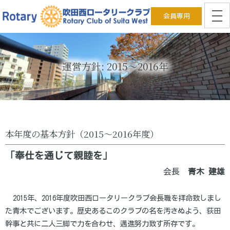
会員専用
運営方針: 2015～2016年
本年度の基本方針（2015～2016年度）
「奉仕を通じて親睦を」
会長
青木 建雄
2015年、2016年度吹田西ロータリークラブ会長職を拝命致しまし
た青木でございます。歴史あるこのクラブの名を汚さぬよう、荻田
幹事と共に二人三脚で力を合わせ、邁進努力致す所存です。